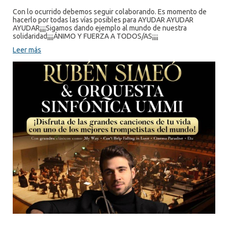
Con lo ocurrido debemos seguir colaborando. Es momento de
hacerlo por todas las vías posibles para AYUDAR AYUDAR
AYUDAR¡¡¡¡Sigamos dando ejemplo al mundo de nuestra
solidaridad¡¡¡¡ÁNIMO Y FUERZA A TODOS/AS¡¡¡¡
Leer más