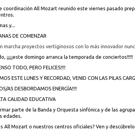
e coordinación All Mozart reunido este viernes pasado pre
ntros.
mas y...
ANAS DE COMENZAR
n marcha proyectos vertiginosos con lo más innovador nunc
do, ¡¡¡¡¡este domingo arranca la temporada de conciertos!!!!!
TENSO TODO, PERO FELICES!!!!
MOS ESTE LUNES Y RECORDAD, VENID CON LAS PILAS CARG
ROS/AS DESBORDAMOS ENERGÍA!!!!
LTA CALIDAD EDUCATIVA
rmar parte de la Banda y Orquesta sinfónica y de las agrup
as edades.
s All Mozart o nuestros centros oficiales? Ven y descúbrelo