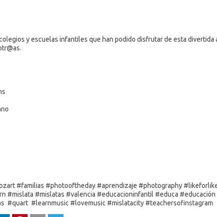
colegios y escuelas infantiles que han podido disfrutar de esta divertida 
otr@as.
ns
ano
art #familias #photooftheday #aprendizaje #photography #likeforlikes
n #mislata #mislatas #valencia #educacioninfantil #educa #educación 
s #quart #learnmusic #lovemusic #mislatacity #teachersofinstagram