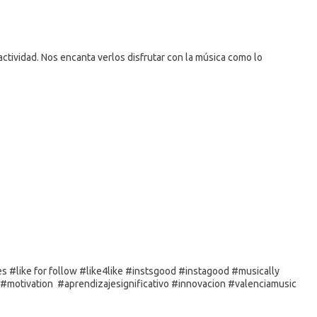
actividad. Nos encanta verlos disfrutar con la música como lo
 #like for follow #like4like #instsgood #instagood #musically
#motivation #aprendizajesignificativo #innovacion #valenciamusic